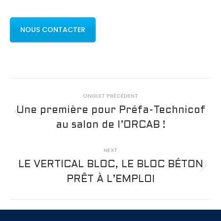
NOUS CONTACTER
Post
ONGLET PRÉCÉDENT
navigation
Une première pour Préfa-Technicof
Previous
au salon de l’ORCAB !
post:
NEXT
LE VERTICAL BLOC, LE BLOC BÉTON
Next
PRÊT À L’EMPLOI
post: