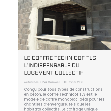
LE COFFRE TECHNICOF TLS,
L’INDISPENSABLE DU
LOGEMENT COLLECTIF
Actualités
Par
Comwell
10 février 2021
Conçu pour tous types de constructions
en béton, le coffre Technicof TLS est le
modèle de coffre monobloc idéal pour les
chantiers d’envergure, tels que les
habitats collectifs. Le coffrage unique