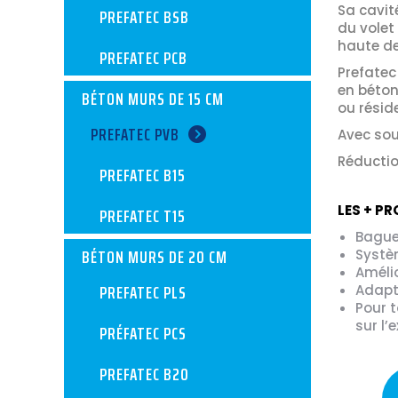
Sa cavité
PREFATEC BSB
du volet 
haute de
PREFATEC PCB
Prefatec
en béton
BÉTON MURS DE 15 CM
ou résid
PREFATEC PVB
Avec sou
Réductio
PREFATEC B15
LES + PR
PREFATEC T15
Bague
BÉTON MURS DE 20 CM
Systèm
Amélio
PREFATEC PLS
Adapt
Pour t
sur l’
PRÉFATEC PCS
PREFATEC B20