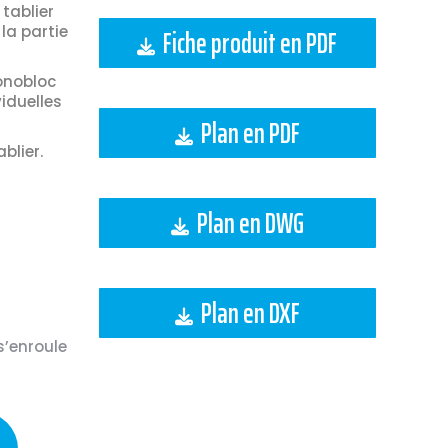
 tablier
 la partie
Fiche produit en PDF
onobloc
iduelles
Plan en PDF
blier.
Plan en DWG
Plan en DXF
s’enroule