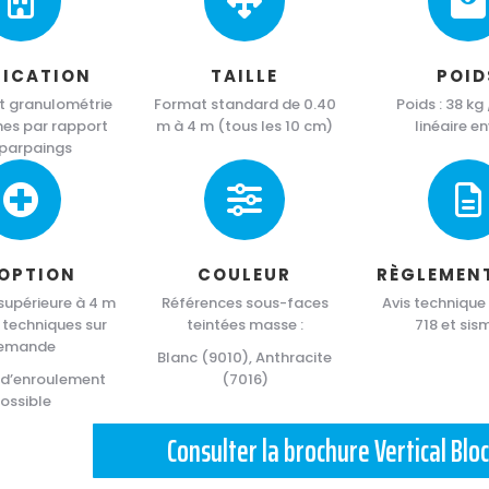
RICATION
TAILLE
POID
t granulométrie
Format standard de 0.40
Poids : 38 kg
s par rapport
m à 4 m (tous les 10 cm)
linéaire en
 parpaings
 OPTION
COULEUR
RÈGLEMEN
supérieure à 4 m
Références sous-faces
Avis technique
 techniques sur
teintées masse :
718 et sis
emande
Blanc (9010), Anthracite
 d’enroulement
(7016)
ossible
Consulter la brochure Vertical Blo