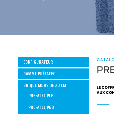
CATAL
CONFIGURATEUR
PR
GAMME PRÉFATEC
BRIQUE MURS DE 20 CM
LE COFF
AUX CON
PREFATEC PLB
PREFATEC PBB