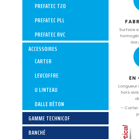
PREFATEC T20
PREFATEC PLL
FAB
Surface e
PREFATEC RVC
homogène
aux
ACCESSOIRES
CARTER
LEVCOFFRE
EN
Longueur 
U LINTEAU
hors avis
d
DALLE BÉTON
– Carter
p
GAMME TECHNICOF
BANCHÉ